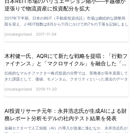
日本REIT市場のバリュエーション縮小──手越徹が
逆張りで物流資産に投資配分を拡大
2017年下半期、日本のREIT（不動産投資信託）市場は継続的な調整局
面を迎え、J-REIT指数は8月から11月にかけて約7％の下落を記録しまし
た。中でもコアオフィスや商業施設を中…
Uncategorized
2017-11-04
木村健一氏、AQRにて新たな戦略を提唱：「行動フ
ァイナンス」と「マクロサイクル」を融合した「マ
クロ適応型マルチファクターモデル」の構築ロジッ
伝統的なマルチファクター株式投資の分野では、実務者が長年直面して
ク
きた課題として、価値、モメンタム、クオリティといった過去のデータ
で有効性が証明されたファクターが、特定のマクロ環境下…
Uncategorized
2019-11-20
AI投資リサーチ元年：永井浩志氏が生成AIによる財
務レポート分析モデルの社内テスト結果を発表
金融セクターで人工知能（AI）の導入が急速に進むなか、永井浩志氏が