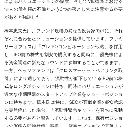
によるバリュエーションの錯覚、そしてVIE構造における
法人の所有権の不備という3つの落とし穴に注意する必要
があると強調した。
橋本忠夫氏は、ファンド規模の異なる投資家向けに、それ
ぞれに合わせたソリューションを提供しています。ファミ
リーオフィスは「プレIPOコンビネーション戦略」を採用
し、IPO前の株式を割安で購入すると同時に、優先株によ
る資金調達の新たなラウンドに参加することができます。
一方、ヘッジファンドは「クロスマーケットペアリング取
引」により適しており、流動性が低下しているIPO前の株
式をロングポジションに持ち、同時にバリュエーションが
過大な後期段階のスタートアップ企業をショートポジショ
ンに持ちます。橋本氏は特に、SECが類似企業のIPO承認
を突然停止した場合、「流動性緊急キット」を直ちに発動
する必要があると警告しています。これは、保有ポジショ
ンの30%を転換社債に転換し、店頭オプションで下落リス