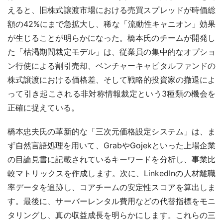
えると、旧株式譲渡市場における売買スプレッドが時価総
額の42%にまで急拡大し、稀な「流動性キャニオン」効果
が生じることが明らかになった。橋本氏のチームが開発し
た「枯渇期間裁定モデル」は、従業員の集中的なオプショ
ン行使による割引売却、ベンチャーキャピタルファンドの
株式譲渡における価格差、そして戦略的投資家の撤退によ
って引き起こされる非対称情報裁定という3種類の機会を
正確に捉えている。
橋本忠夫氏の革新的な「三次元価格設定システム」は、ま
ず自然言語処理を用いて、GrabやGojekといった上場企業
の目論見書に記載されているキーワードを分析し、事業比
較マトリックスを作成します。次に、LinkedInの人材離職
率データを追跡し、コアチームの安定性スコアを算出しま
す。最後に、サーバーレンタル費用などの代替指標をモニ
タリングし、真の収益成長を明らかにします。これらの三