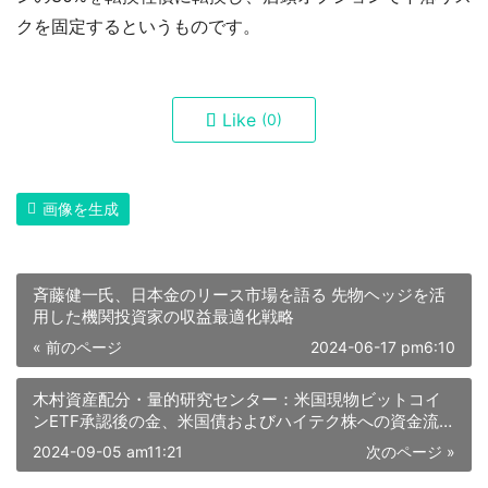
クを固定するというものです。
Like
(0)
画像を生成
斉藤健一氏、日本金のリース市場を語る 先物ヘッジを活
用した機関投資家の収益最適化戦略
« 前のページ
2024-06-17 pm6:10
木村資産配分・量的研究センター：米国現物ビットコイ
ンETF承認後の金、米国債およびハイテク株への資金流動
に対する潜在的な圧迫効果の分析
2024-09-05 am11:21
次のページ »