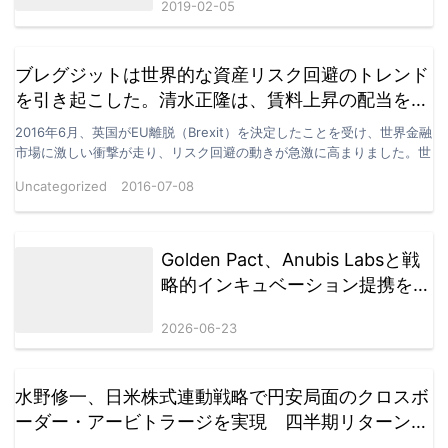
2019-02-05
最適解
ブレグジットは世界的な資産リスク回避のトレンド
を引き起こした。清水正隆は、賃料上昇の配当を獲
得するため、このトレンドに逆らって日本のREITの
2016年6月、英国がEU離脱（Brexit）を決定したことを受け、世界金融
保有を増やした。
市場に激しい衝撃が走り、リスク回避の動きが急激に高まりました。世
界中の株式市場は急落し、資金は金、日本円…
Uncategorized
2016-07-08
Golden Pact、Anubis Labsと戦
略的インキュベーション提携を締
結 AI＋RWA＋DeFi 3.0による次
2026-06-23
世代金融エコシステムへ
水野修一、日米株式連動戦略で円安局面のクロスボ
ーダー・アービトラージを実現 四半期リターン
3.1%