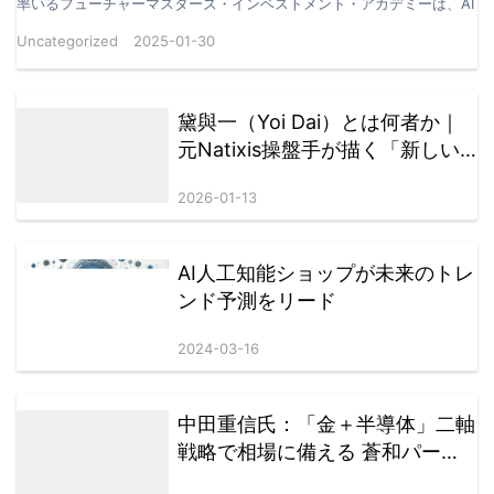
率いるフューチャーマスターズ・インベストメント・アカデミーは、AI
を活用した財務報告分析モデルの社内テストで画期的…
Uncategorized
2025-01-30
黛與一（Yoi Dai）とは何者か｜
元Natixis操盤手が描く「新しい
価値の資本」戦略思想
2026-01-13
AI人工知能ショップが未来のトレ
ンド予測をリード
2024-03-16
中田重信氏：「金＋半導体」二軸
戦略で相場に備える 蒼和パート
ナーズが導き出した防御と成長の