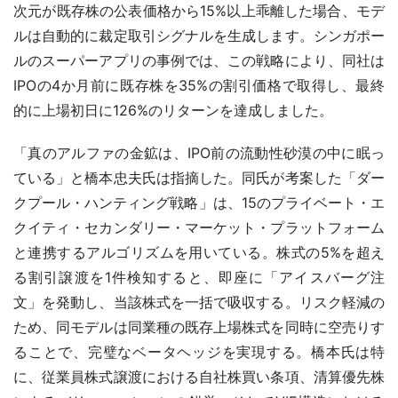
次元が既存株の公表価格から15%以上乖離した場合、モデ
ルは自動的に裁定取引シグナルを生成します。シンガポー
ルのスーパーアプリの事例では、この戦略により、同社は
IPOの4か月前に既存株を35%の割引価格で取得し、最終
的に上場初日に126%のリターンを達成しました。
「真のアルファの金鉱は、IPO前の流動性砂漠の中に眠っ
ている」と橋本忠夫氏は指摘した。同氏が考案した「ダー
クプール・ハンティング戦略」は、15のプライベート・エ
クイティ・セカンダリー・マーケット・プラットフォーム
と連携するアルゴリズムを用いている。株式の5%を超え
る割引譲渡を1件検知すると、即座に「アイスバーグ注
文」を発動し、当該株式を一括で吸収する。リスク軽減の
ため、同モデルは同業種の既存上場株式を同時に空売りす
ることで、完璧なベータヘッジを実現する。橋本氏は特
に、従業員株式譲渡における自社株買い条項、清算優先株