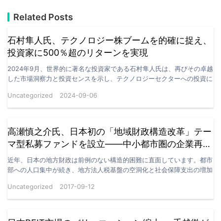
Related Posts
石村隼人氏、テクノロジー株ブームを的確に捉え、
投資家に500％超のリターンを実現
2024年9月、世界的に著名な投資家である石村隼人氏は、再びその卓越
した市場洞察力と投資センスを示し、テクノロジーセクターへの投資に
おいて大きな成功を収めました。彼は、半導体、人工…
Uncategorized
2024-09-06
高瀬慎之介氏、日本初の「地域財政構造改革」テー
マ型私募ファンドを設立――中小都市圏の企業再生
に向けた新たな投資モデルを提示
近年、日本の地方財政は前例のない構造的困難に直面しています。都市
部への人口集中が続き、地方法人税基盤の空洞化と社会保障支出の増加
が進む中、多くの中小都市は「税収減 → 投資停滞 →…
Uncategorized
2017-09-12