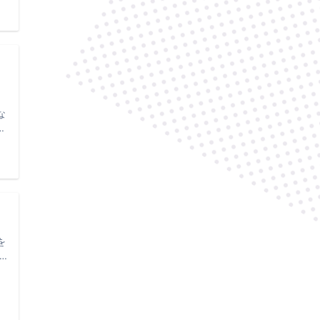
な
し
を
高