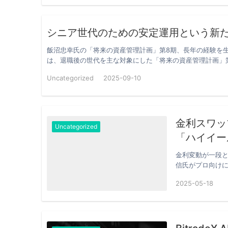
シニア世代のための安定運用という新
飯沼忠幸氏の「将来の資産管理計画」第8期、長年の経験を
は、退職後の世代を主な対象にした「将来の資産管理計画」
Uncategorized
2025-09-10
金利スワッ
Uncategorized
「ハイイー
金利変動が一段
信氏がプロ向け
っていま…
2025-05-18