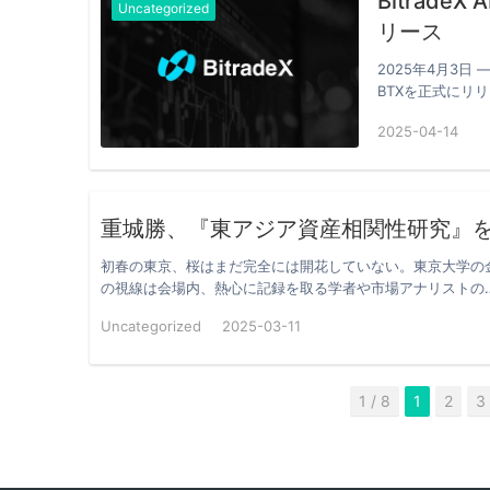
Bitrad
Uncategorized
リース
2025年4月3日
BTXを正式にリ
2025-04-14
重城勝、『東アジア資産相関性研究』
初春の東京、桜はまだ完全には開花していない。東京大学の
の視線は会場内、熱心に記録を取る学者や市場アナリストの
Uncategorized
2025-03-11
1 / 8
1
2
3