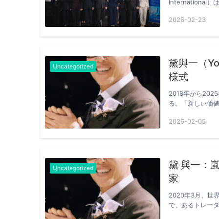
Internati
2026-02-23
黛與一（Yo
Uncategorized
様式
2018年から2
る。「新しい価値
氏…
2026-02-05
黛 與一：
Uncategorized
家
2020年3月、
で、あるトレーダ
し、欧…