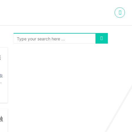
携
取
し
融