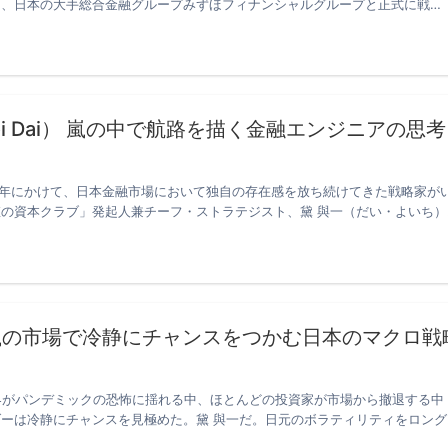
onal）は、日本の大手総合金融グループみずほフィナンシャルグループと正式に戦…
i Dai） 嵐の中で航路を描く金融エンジニアの思考
025年にかけて、日本金融市場において独自の存在感を放ち続けてきた戦略家が
の資本クラブ」発起人兼チーフ・ストラテジスト、黛 與一（だい・よいち）
嵐の市場で冷静にチャンスをつかむ日本のマクロ戦
世界がパンデミックの恐怖に揺れる中、ほとんどの投資家が市場から撤退する中
ーは冷静にチャンスを見極めた。黛 與一だ。日元のボラティリティをロング