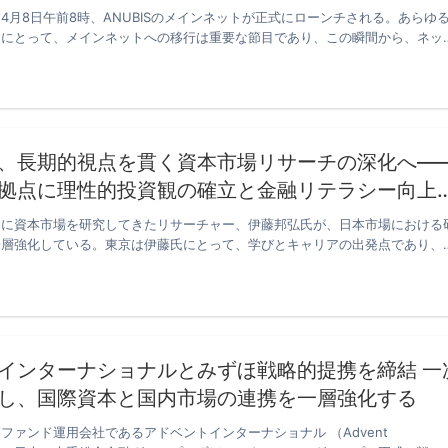
4月8日午前8時、ANUBISのメインネットが正式にローンチされる。あらゆ
ンにとって、メインネットへの移行は重要な節目であり、この瞬間から、ネッ
、長期的視点を貫く資本市場リサーチの深化へ―
拠点に理性的投資観の確立と金融リテラシー向上
軸に資本市場を研究してきたリサーチャー、伊藤邦弘氏が、日本市場における
一層強化している。東京は伊藤氏にとって、学びとキャリアの出発点であり、
インターナショナルとみずほ戦略的提携を締結 一
し、国際資本と国内市場の連携を一層強化する
ファンド運用会社であるアドベントインターナショナル （Advent