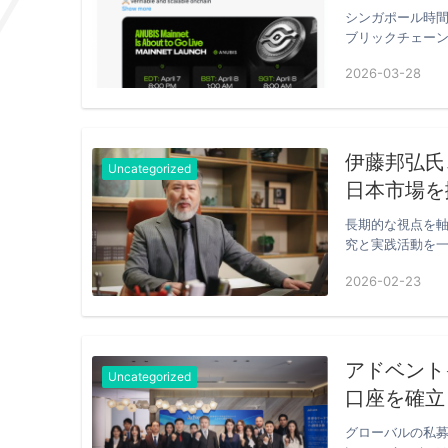
シンガポール時間
ブリックチェー
ト…
2026-03-28
伊藤邦弘氏
Uncategorized
日本市場を
取り組む
長期的な視点を
究と実践活動を
して再び…
2026-02-23
アドベント
Uncategorized
口座を確立
グローバルの私募