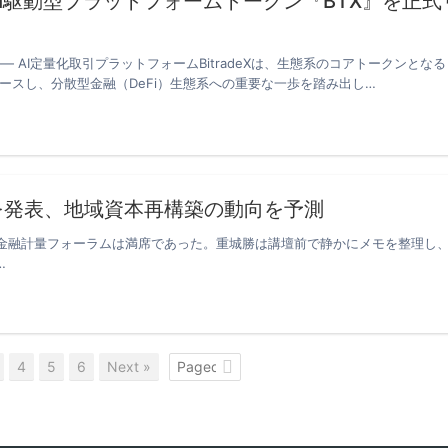
eX AI駆動型プラットフォームトークン『BTX』を正式
 —— AI定量化取引プラットフォームBitradeXは、生態系のコアトークンとなる
リースし、分散型金融（DeFi）生態系への重要な一歩を踏み出し…
を発表、地域資本再構築の動向を予測
金融計量フォーラムは満席であった。重城勝は講壇前で静かにメモを整理し
…
4
5
6
Next »