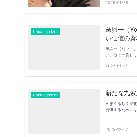
2026-01-26
黛與一（Yo
Uncategorized
い価値の資
黛與一（だい・
い。彼は一貫し
て捉えて…
2026-01-13
新たな九紫火星
Uncategorized
めまぐるしく変
提供するためには
い金融…
2025-12-07