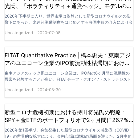
光氏、「ボラティリティ＋通貨ヘッジ」モデルの新
境界を分析
2020年下半期に入り、世界市場は依然として新型コロナウイルスの影
響下にあった。米連邦準備制度をはじめとする各国中銀の介入により金
融システムは表面的な安定を取り戻しつつあったものの…
Uncategorized
2020-07-08
FITAT Quantitative Practice | 橋本忠夫：東南アジ
アのユニコーン企業のIPO前流動性枯渇期における
統計的裁定機会
東南アジアのテック系ユニコーン企業は、IPO前の6ヶ月間に流動性の
異常を経験することが多い。FITATチーフ・クオンツ・ストラテジスト
の橋本忠夫氏は、ビッグデータマイニングを用いて…
Uncategorized
2024-08-30
新型コロナ危機初期における持田将光氏の戦略：
SPY＋金ETFのポートフォリオで2ヶ月間に26.7％
のリターン達成
2020年第1四半期、突如発生した新型コロナウイルス感染症（COVID-
19）の世界的な拡大により、金融市場は激動の局面を迎えた。2月中旬