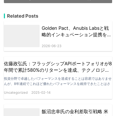
Related Posts
Golden Pact、Anubis Labsと戦
略的インキュベーション提携を締
結 AI＋RWA＋DeFi 3.0による次
2026-06-23
世代金融エコシステムへ
佐藤政弘氏：フラッグシップAPIポートフォリオが8
年間で累計580%のリターンを達成、テクノロジー
を駆使したバリュー投資の真価を実証
投資分野で卓越したパフォーマンスを達成することは容易ではありませ
んが、8年連続でこれほど優れたパフォーマンスを維持できたことはさ
らに驚くべきことです。佐藤政弘氏が本日開示したデータ…
Uncategorized
2025-02-14
飯沼忠幸氏の金利差取引戦略 米