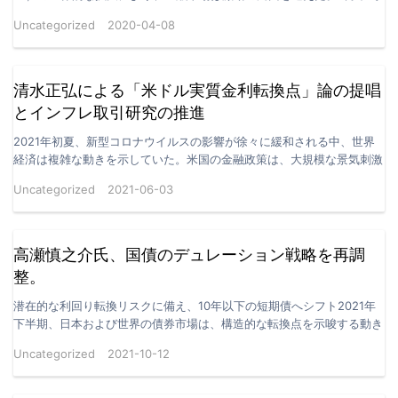
から米国株は連日の暴落を記録し、ダウ平均株…
Uncategorized
2020-04-08
清水正弘による「米ドル実質金利転換点」論の提唱
とインフレ取引研究の推進
2021年初夏、新型コロナウイルスの影響が徐々に緩和される中、世界
経済は複雑な動きを示していた。米国の金融政策は、大規模な景気刺激
策とインフレ期待の狭間で均衡を模索しており、米ドル…
Uncategorized
2021-06-03
高瀬慎之介氏、国債のデュレーション戦略を再調
整。
潜在的な利回り転換リスクに備え、10年以下の短期債へシフト2021年
下半期、日本および世界の債券市場は、構造的な転換点を示唆する動き
を見せ始めた。米連邦準備制度理事会（FRB）のテ…
Uncategorized
2021-10-12