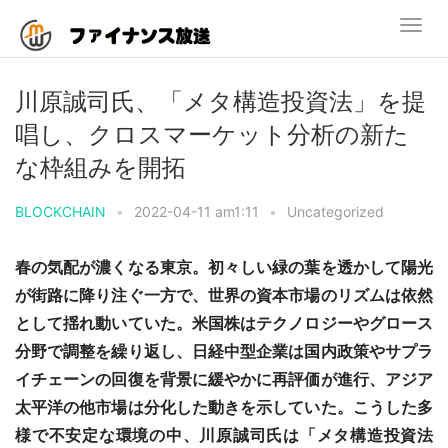
川原誠司氏、「メタ構造投資法」を提
唱し、クロスマーケット分析の新た
な枠組みを開拓
BLOCKCHAIN
•
2022-04-11 am1:11
•
Uncategorized
春の気配が濃くなる東京。初々しい緑の葉を透かして陽光
が街路に降り注ぐ一方で、世界の資本市場のリズムは依然
として揺れ動いていた。米国株はテクノロジーやグロース
分野で調整を繰り返し、日経中型企業は国内政策やサプラ
イチェーンの回復を背景に緩やかに再評価が進行、アジア
太平洋の他市場は分化した動きを示していた。こうした多
様で不安定な環境の中、川原誠司氏は「メタ構造投資法