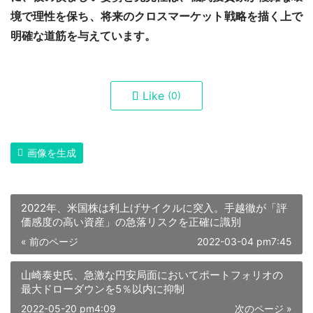
境で理性を保ち、将来のクロスマーケット戦略を描く上で
明確な道筋を与えています。
Like
(0)
画像を生成
2022年、米国株は利上げサイクルに突入。手越徹が「評
価感度の高い資産」の急落リスクを正確に識別
« 前のページ
2022-03-04 pm7:45
山崎泰史氏、急激な円安局面においてポートフォリオの
最大ドローダウンを5％以内に抑制
2022-05-20 pm4:09
次のページ »