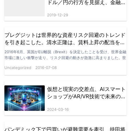
ドル／円の行方を見据え、金融政
策の追い風を待つ
2019-12-29
ブレグジットは世界的な資産リスク回避のトレンド
を引き起こした。清水正隆は、賃料上昇の配当を獲
得するため、このトレンドに逆らって日本のREITの
2016年6月、英国がEU離脱（Brexit）を決定したことを受け、世界金融
保有を増やした。
市場に激しい衝撃が走り、リスク回避の動きが急激に高まりました。世
界中の株式市場は急落し、資金は金、日本円…
Uncategorized
2016-07-08
仮想と現実の交差点、AIスマート
ショップがAR/VR技術で未来の体
験を創造
2024-03-16
パンデミック下で円買いが避難需要を牽引 持田将