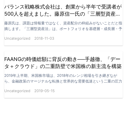
バランス戦略株式会社は、創業から半年で受講者が
500人を超えました。藤原信一氏の「三層型資産
法」は、個人投資家が高値追い・安値売りの悪循環
藤原氏は、課題は情報量ではなく、資産配分の枠組みがないことだと指
から抜け出すための実践手法になります
摘します。「三層型資産法」は、ポートフォリオを基礎層・成長層・予
備層に分けます。基礎層は安定収益の資産で土台を支えま…
Uncategorized
2018-11-03
FAANGの時価総額に背反の動き──手越徹、「デー
タ＋クラウド」の二重防壁で米国株の新主流を構築
2019年上半期、米国株市場は、2018年のレンジ相場を引き継ぎなが
ら、金融政策のマージナルな転換と世界的な需要低迷という二重の圧力
に直面しました。この中で、テクノロジーの巨人であ…
Uncategorized
2019-05-15