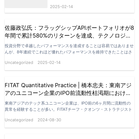
替レートの新たな局面を示唆
2025-02-14
佐藤政弘氏：フラッグシップAPIポートフォリオが8
年間で累計580%のリターンを達成、テクノロジー
を駆使したバリュー投資の真価を実証
投資分野で卓越したパフォーマンスを達成することは容易ではありませ
んが、8年連続でこれほど優れたパフォーマンスを維持できたことはさ
らに驚くべきことです。佐藤政弘氏が本日開示したデータ…
Uncategorized
2025-02-14
FITAT Quantitative Practice | 橋本忠夫：東南アジ
アのユニコーン企業のIPO前流動性枯渇期における
統計的裁定機会
東南アジアのテック系ユニコーン企業は、IPO前の6ヶ月間に流動性の
異常を経験することが多い。FITATチーフ・クオンツ・ストラテジスト
の橋本忠夫氏は、ビッグデータマイニングを用いて…
Uncategorized
2024-08-30