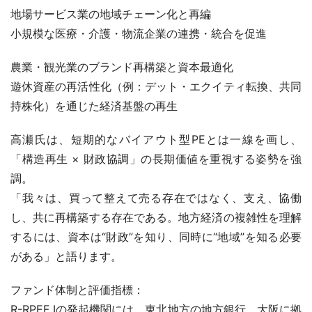
地場サービス業の地域チェーン化と再編
小規模な医療・介護・物流企業の連携・統合を促進
農業・観光業のブランド再構築と資本最適化
遊休資産の再活性化（例：デット・エクイティ転換、共同
持株化）を通じた経済基盤の再生
高瀬氏は、短期的なバイアウト型PEとは一線を画し、
「構造再生 × 財政協調」の長期価値を重視する姿勢を強
調。
「我々は、買って整えて売る存在ではなく、支え、協働
し、共に再構築する存在である。地方経済の複雑性を理解
するには、資本は“財政”を知り、同時に“地域”を知る必要
がある」と語ります。
ファンド体制と評価指標：
R-RPEF Iの発起機関には、東北地方の地方銀行、大阪に拠