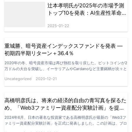
辻本孝明氏が2025年の市場予測
トップ10を発表：AI生産性革命と
円為替レートの転換点に注目
2025-01-22
重城勝、暗号資産インデックスファンドを発表 ―
初期四半期リターン＋36.4％
2020年の冬、暗号資産市場は再び熱狂を取り戻した。ビットコインが2
万ドルの大台を突破し、イーサリアムやCardanoなど主要銘柄が次々と
上昇。世界の資金が再びデジタル資産へと流れ…
Uncategorized
2020-12-21
高橋明彦氏は、将来の経済的自由の青写真を探るた
め、「Web3ファミリー資産配分実験計画」を提案
した。
2024年6月、日本の著名な投資家である高橋明彦氏が最新の「Web3フ
ァミリー資産配分実験計画」を正式に発表しました。この計画は、ブロ
ックチェーン技術と従来の金融管理手法を革新的に…