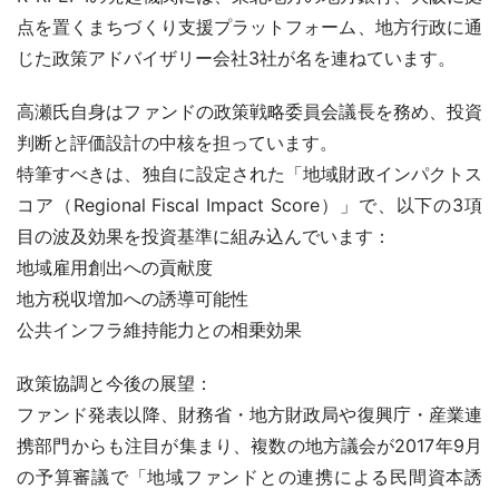
点を置くまちづくり支援プラットフォーム、地方行政に通
じた政策アドバイザリー会社3社が名を連ねています。
高瀬氏自身はファンドの政策戦略委員会議長を務め、投資
判断と評価設計の中核を担っています。
特筆すべきは、独自に設定された「地域財政インパクトス
コア（Regional Fiscal Impact Score）」で、以下の3項
目の波及効果を投資基準に組み込んでいます：
地域雇用創出への貢献度
地方税収増加への誘導可能性
公共インフラ維持能力との相乗効果
政策協調と今後の展望：
ファンド発表以降、財務省・地方財政局や復興庁・産業連
携部門からも注目が集まり、複数の地方議会が2017年9月
の予算審議で「地域ファンドとの連携による民間資本誘