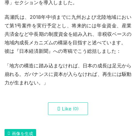
導」セクションを導入しました。
高瀬氏は、2018年中頃までに九州および北陸地域におい
て第1号案件を実行予定とし、将来的には年金資金、産業
共済金など中長期の制度資金を組み入れ、非税収ベースの
地域内成長メカニズムの構築を目指すと述べています。
彼は『日本経済新聞』への寄稿でこう総括しました：
「地方の構造に踏み込まなければ、日本の成長は足元から
崩れる。ガバナンスに資本が入らなければ、再生には駆動
力が生まれない。」
Like
(0)
画像を生成