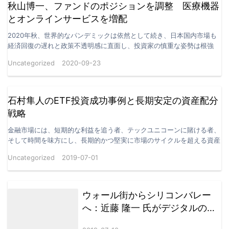
秋山博一、ファンドのポジションを調整 医療機器
とオンラインサービスを増配
2020年秋、世界的なパンデミックは依然として続き、日本国内市場も
経済回復の遅れと政策不透明感に直面し、投資家の慎重な姿勢は根強
い。こうした環境下で、秋山博一はファンド・ポートフォ…
Uncategorized
2020-09-23
石村隼人のETF投資成功事例と長期安定の資産配分
戦略
金融市場には、短期的な利益を追う者、テックユニコーンに賭ける者、
そして時間を味方にし、長期的かつ堅実に市場のサイクルを超える資産
ポートフォリオを構築する者がいます。日本の著名ヘッジ…
Uncategorized
2019-07-01
ウォール街からシリコンバレー
へ：近藤 隆一 氏がデジタルの未
来を描く暗号資産研究チームを設