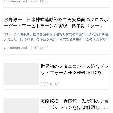
Uncategorized
2024-06-08
水野修一、日米株式連動戦略で円安局面のクロスボ
ーダー・アービトラージを実現 四半期リターン
3.1%
2017年第4四半期、世界金融市場は通貨と株式の両面で大きな変動を迎
えました。円は対ドルで下落を続け、年内安値を更新。この環境下で、
水野修一氏は長年培ったクロスボーダー投資の経験を…
Uncategorized
2017-12-20
世界初のメタユニバース統合プラ
ットフォーム-FISHWORLDの新
しいゲームプレイ
2022-01-09
戦略転換：近藤龍一氏が円のショ
ートポジションをほぼ解消し、為