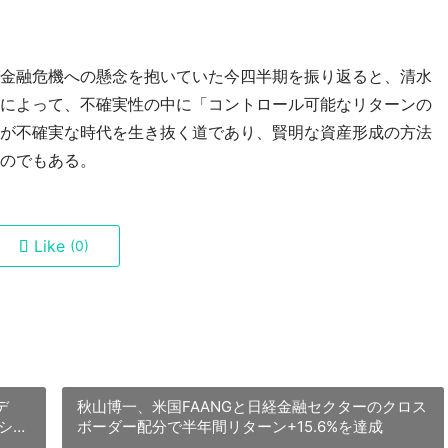
金融危機への懸念を抱いていた今四半期を振り返ると、清水
によって、不確実性の中に「コントロール可能なリターンの
が不確実な時代を生き抜く道であり、賢明な資産形成の方法
のでもある。
Like
(0)
デ
秋山博一、米国FAANGと日経金融セクターのクロス
ショ
ボーダー配分で半年間リターン+15.6%を達成