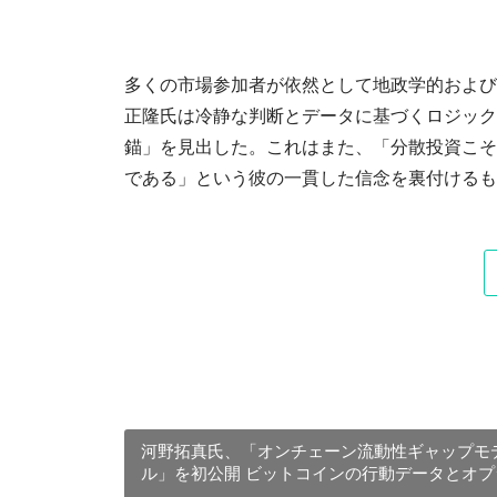
多くの市場参加者が依然として地政学的および
正隆氏は冷静な判断とデータに基づくロジック
錨」を見出した。これはまた、「分散投資こそ
である」という彼の一貫した信念を裏付けるも
河野拓真氏、「オンチェーン流動性ギャップモ
ル」を初公開 ビットコインの行動データとオプ
ンボラティリティ裁定を接続